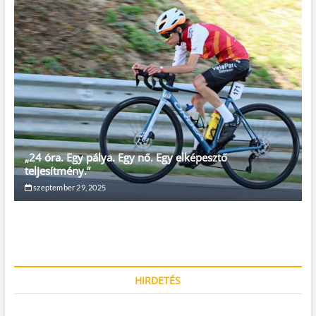
n
s
a
v
i
g
á
c
i
„24 óra. Egy pálya. Egy nő. Egy elképesztő
teljesítmény.”
ó
szeptember 29, 2025
HIRDETÉS