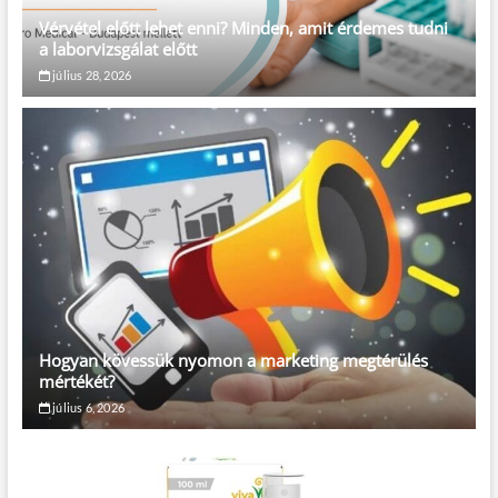
Vérvétel előtt lehet enni? Minden, amit érdemes tudni
a laborvizsgálat előtt
július 28, 2026
Hogyan kövessük nyomon a marketing megtérülés
mértékét?
július 6, 2026