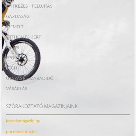
ÉPÍTKEZÉS – FELÚJÍTÁS
GAZDASÁG
KIEMELT
OTTHON ÉS KERT
Ring24
SPORT
TECH
UTAZÁS ÉS SZABADIDŐ
VÁSÁRLÁS
SZÓRAKOZTATÓ MAGAZINJAINK
kreativmagazin.hu
portobalaton.hu