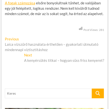
A fogak számozása
elsőre bonyolultnak tűnhet, de valójában
egy jól felépített, logikus rendszer. Nem kell kívülről tudnod
minden számot, de már az is sokat segít, ha érted az alapelvet.
Post Views:
281
B
Previous
P
Laica vízszűrő használata érthetően – gyakorlati útmutató
r
e
mindennapi víztisztításhoz
e
j
v
Next
N
i
A kenyérsütés titkai – hogyan süss friss kenyeret?
e
e
o
x
g
u
t
s
p
y
p
o
z
o
s
K
é
s
t
e
t
:
s
r
:
e