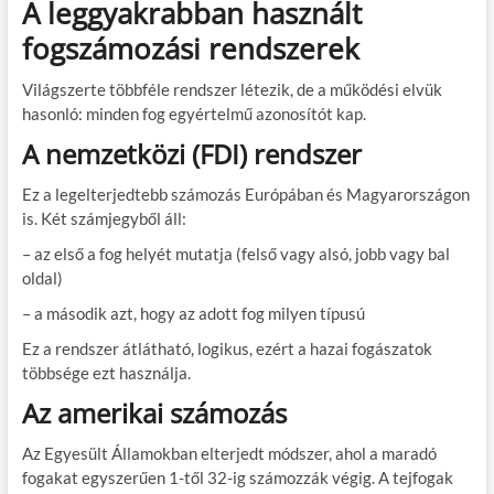
A leggyakrabban használt
fogszámozási rendszerek
Világszerte többféle rendszer létezik, de a működési elvük
hasonló: minden fog egyértelmű azonosítót kap.
A nemzetközi (FDI) rendszer
Ez a legelterjedtebb számozás Európában és Magyarországon
is. Két számjegyből áll:
– az első a fog helyét mutatja (felső vagy alsó, jobb vagy bal
oldal)
– a második azt, hogy az adott fog milyen típusú
Ez a rendszer átlátható, logikus, ezért a hazai fogászatok
többsége ezt használja.
Az amerikai számozás
Az Egyesült Államokban elterjedt módszer, ahol a maradó
fogakat egyszerűen 1-től 32-ig számozzák végig. A tejfogak