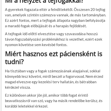
Mi a helyzet a tejfogakkal?
A gyerekek fogazata eltér a felnőttekétől. Összesen 20 tejfog
van, amelyek szintén számozva vannak, de más tartományban.
Ez azért fontos, mert a tejfogak állapota nagyban befolyásolja
a maradó fogak előbújását és a harapás fejlődését.
A tejfogak idő előtti elvesztése vagy szuvasodása hosszú
távon fogszabályozási problémákhoz is vezethet, ezért ezek
nyomon követése sem kevésbé fontos.
Miért hasznos ezt páciensként is
tudni?
Ha tisztában vagy a fogak számozásának alapjaival, sokkal
könnyebb lesz követni, miről beszél a fogorvosod. Nem érzed
magad elveszve egy kezelési terv hallatán, és bátrabban
kérdezel vissza.
Ez különösen akkor jön jól, amikor több fogat érintő
beavatkozásról van szó, vagy ha másik rendelőbe kerülsz, és
korábbi leletekkel érkezel.