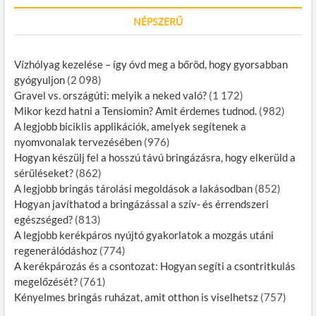
NÉPSZERŰ
Vízhólyag kezelése – így óvd meg a bőröd, hogy gyorsabban
gyógyuljon
(2 098)
Gravel vs. országúti: melyik a neked való?
(1 172)
Mikor kezd hatni a Tensiomin? Amit érdemes tudnod.
(982)
A legjobb biciklis applikációk, amelyek segítenek a
nyomvonalak tervezésében
(976)
Hogyan készülj fel a hosszú távú bringázásra, hogy elkerüld a
sérüléseket?
(862)
A legjobb bringás tárolási megoldások a lakásodban
(852)
Hogyan javíthatod a bringázással a szív- és érrendszeri
egészséged?
(813)
A legjobb kerékpáros nyújtó gyakorlatok a mozgás utáni
regenerálódáshoz
(774)
A kerékpározás és a csontozat: Hogyan segíti a csontritkulás
megelőzését?
(761)
Kényelmes bringás ruházat, amit otthon is viselhetsz
(757)