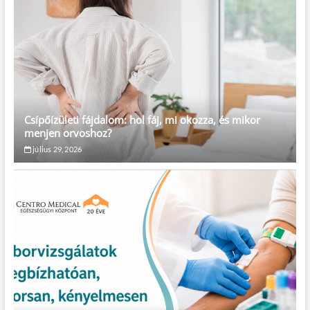
Csípőízületi fájdalom: hol fáj, mi okozza, és mikor
menjen orvoshoz?
július 29, 2026