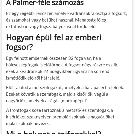
A Palmer-féle számozás
Ez egy régebbi rendszer, amely kvadránsokra osztja a fogsort,
és számokat vagy betűket használ. Manapság főleg
oktatásban vagy fogszabályozásnál fordul elő.
Hogyan épül fel az emberi
fogsor?
Egy felnőtt embernek összesen 32 foga van, ha a
bölcsességfogak is előtörnek. A fogsor négy részre oszlik,
ezek a kvadránsok. Mindegyikben ugyanaz a sorrend
ismétlődik elölről hátrafelé.
Elöl találod a metszőfogakat, amelyek a harapásért felelnek.
Ezeket követik a szemfogak, majd a kisőrlők, végül a
nagyőrlők, amelyek a rágás „munkagépei”.
A frontfogak közé tartoznak a metsző- és szemfogak, a
kisőrlőket szaknyelven premolárisoknak, a nagyőrlőket
molárisoknak nevezik.