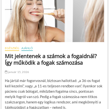
EGÉSZSÉG
AJÁNLÓ
Mit jelentenek a számok a fogaidnál?
Így működik a fogak számozása
január 15, 2026
Ha jártál már fogorvosnál, biztosan hallottad: „a 36-os fogat
kell kezelni”, vagy „a 11-es teljesen rendben van”. Ilyenkor sok
páciens csak bólogat, miközben fogalma sincs, pontosan
melyik fogról van szó. Pedig a fogak számozása nem titkos
szakzsargon, hanem egy logikus rendszer, ami megkönnyíti a
tájékozódást a fogászatban – neked is.