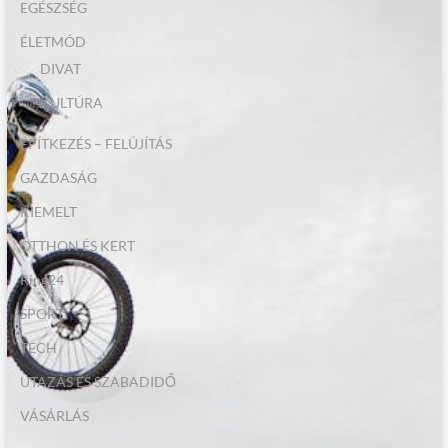
EGÉSZSÉG
ÉLETMÓD
DIVAT
KULTÚRA
ÉPÍTKEZÉS – FELÚJÍTÁS
GAZDASÁG
KIEMELT
OTTHON ÉS KERT
Ring24
SPORT
TECH
UTAZÁS ÉS SZABADIDŐ
VÁSÁRLÁS