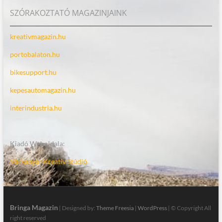
SZÓRAKOZTATÓ MAGAZINJAINK
kreativmagazin.hu
portobalaton.hu
bikesupport.hu
kepesautomagazin.hu
interindustria.hu
Kiadó Weboldala:
Várkanyar Kreatív Stúdió
Bringa Magazin
| Designed by:
Theme Freesia
|
WordPress
| © Copyright All
right reserved