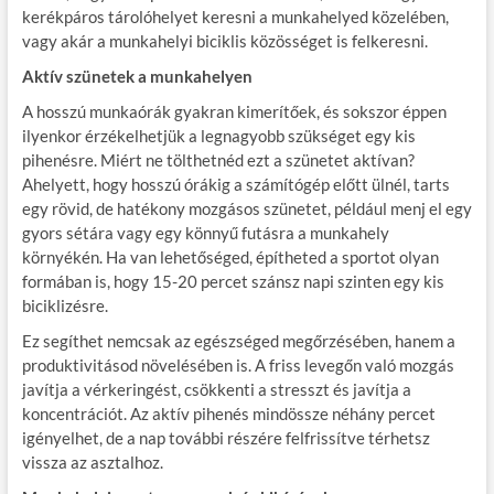
kerékpáros tárolóhelyet keresni a munkahelyed közelében,
vagy akár a munkahelyi biciklis közösséget is felkeresni.
Aktív szünetek a munkahelyen
A hosszú munkaórák gyakran kimerítőek, és sokszor éppen
ilyenkor érzékelhetjük a legnagyobb szükséget egy kis
pihenésre. Miért ne tölthetnéd ezt a szünetet aktívan?
Ahelyett, hogy hosszú órákig a számítógép előtt ülnél, tarts
egy rövid, de hatékony mozgásos szünetet, például menj el egy
gyors sétára vagy egy könnyű futásra a munkahely
környékén. Ha van lehetőséged, építheted a sportot olyan
formában is, hogy 15-20 percet szánsz napi szinten egy kis
biciklizésre.
Ez segíthet nemcsak az egészséged megőrzésében, hanem a
produktivitásod növelésében is. A friss levegőn való mozgás
javítja a vérkeringést, csökkenti a stresszt és javítja a
koncentrációt. Az aktív pihenés mindössze néhány percet
igényelhet, de a nap további részére felfrissítve térhetsz
vissza az asztalhoz.