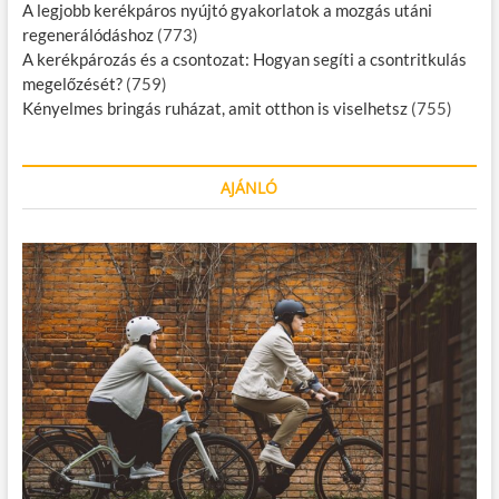
A legjobb kerékpáros nyújtó gyakorlatok a mozgás utáni
regenerálódáshoz
(773)
A kerékpározás és a csontozat: Hogyan segíti a csontritkulás
megelőzését?
(759)
Kényelmes bringás ruházat, amit otthon is viselhetsz
(755)
AJÁNLÓ