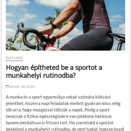
ÉLETMÓD
Hogyan építheted be a sportot a
munkahelyi rutinodba?
január 16, 2025
A munka és a sport egyensúlya sokak számára kihívást
jelenthet, hiszen a napi feladatok mellett gyakran nincs elég
idő arra, hogy mozgással töltsük a napot. Pedig a sport
nemcsak a fizikai egészségünkre van jótékony hatással,
hanem mentálisan is frissen tart. Ha szeretnéd a sportot
beépíteni a munkahelyi rutinodba, de nem tudod, hogyan kezdj