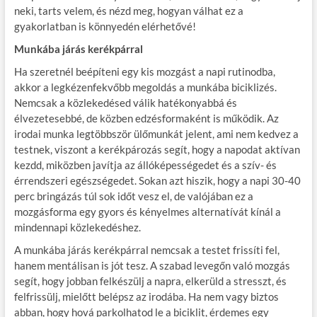
neki, tarts velem, és nézd meg, hogyan válhat ez a
gyakorlatban is könnyedén elérhetővé!
Munkába járás kerékpárral
Ha szeretnél beépíteni egy kis mozgást a napi rutinodba,
akkor a legkézenfekvőbb megoldás a munkába biciklizés.
Nemcsak a közlekedésed válik hatékonyabbá és
élvezetesebbé, de közben edzésformaként is működik. Az
irodai munka legtöbbször ülőmunkát jelent, ami nem kedvez a
testnek, viszont a kerékpározás segít, hogy a napodat aktívan
kezdd, miközben javítja az állóképességedet és a szív- és
érrendszeri egészségedet. Sokan azt hiszik, hogy a napi 30-40
perc bringázás túl sok időt vesz el, de valójában ez a
mozgásforma egy gyors és kényelmes alternatívát kínál a
mindennapi közlekedéshez.
A munkába járás kerékpárral nemcsak a testet frissíti fel,
hanem mentálisan is jót tesz. A szabad levegőn való mozgás
segít, hogy jobban felkészülj a napra, elkerüld a stresszt, és
felfrissülj, mielőtt belépsz az irodába. Ha nem vagy biztos
abban, hogy hová parkolhatod le a biciklit, érdemes egy