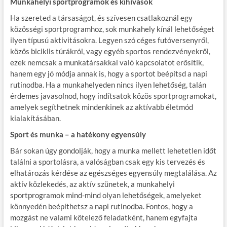
Munkahelyi sportprogramok és kihívások
Ha szereted a társaságot, és szívesen csatlakoznál egy
közösségi sportprogramhoz, sok munkahely kínál lehetőséget
ilyen típusú aktivitásokra. Legyen szó céges futóversenyről,
közös biciklis túrákról, vagy egyéb sportos rendezvényekről,
ezek nemcsak a munkatársakkal való kapcsolatot erősítik,
hanem egy jó módja annak is, hogy a sportot beépítsd a napi
rutinodba. Ha a munkahelyeden nincs ilyen lehetőség, talán
érdemes javasolnod, hogy indítsatok közös sportprogramokat,
amelyek segíthetnek mindenkinek az aktívabb életmód
kialakításában.
Sport és munka – a hatékony egyensúly
Bár sokan úgy gondolják, hogy a munka mellett lehetetlen időt
találni a sportolásra, a valóságban csak egy kis tervezés és
elhatározás kérdése az egészséges egyensúly megtalálása. Az
aktív közlekedés, az aktív szünetek, a munkahelyi
sportprogramok mind-mind olyan lehetőségek, amelyeket
könnyedén beépíthetsz a napi rutinodba. Fontos, hogy a
mozgást ne valami kötelező feladatként, hanem egyfajta