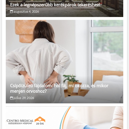
Ezek a legnépszerűbb kerékpárok tekeréshez!
augusztus 4, 2026
Csípőízületi fájdalom: hol fáj, mi okozza, és mikor
menjen orvoshoz?
július 29, 2026