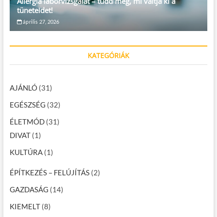
Allergia laborvizsgálat – tudd meg, mi váltja ki a
tüneteidet!
április 27, 2026
KATEGÓRIÁK
AJÁNLÓ
(31)
EGÉSZSÉG
(32)
ÉLETMÓD
(31)
DIVAT
(1)
KULTÚRA
(1)
ÉPÍTKEZÉS – FELÚJÍTÁS
(2)
GAZDASÁG
(14)
KIEMELT
(8)