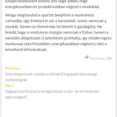
kikapcsolódásként kezeld, ami segít abban, hogy
energikusabban és produktívabban végezd a munkádat.
Ahogy megtanulod a sportot beépíteni a munkahelyi
rutinodba, úgy érheted el azt a harmóniát, amely nemcsak a
munkát, hanem az életed más területeit is gazdagítja. Ne
feledd, hogy a rendszeres mozgás nemcsak a fizikai, hanem a
mentális állapotodat is jelentősen javíthatja, így minden egyes
munkanap után frissebben, energikusabban vághatsz neki a
következő kihívásoknak.
Post Views:
388
B
Previous
P
A kerékpárosok számára elérhető legújabb biztonsági
r
e
technológiák
e
j
Next
N
v
Hogyan javíthatod a bringázással a szív- és érrendszeri
e
i
e
egészséged?
x
o
g
t
u
p
s
y
o
p