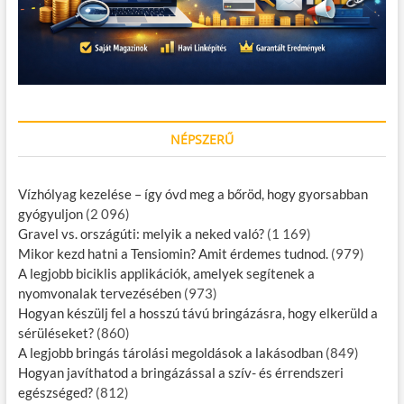
NÉPSZERŰ
Vízhólyag kezelése – így óvd meg a bőröd, hogy gyorsabban
gyógyuljon
(2 096)
Gravel vs. országúti: melyik a neked való?
(1 169)
Mikor kezd hatni a Tensiomin? Amit érdemes tudnod.
(979)
A legjobb biciklis applikációk, amelyek segítenek a
nyomvonalak tervezésében
(973)
Hogyan készülj fel a hosszú távú bringázásra, hogy elkerüld a
sérüléseket?
(860)
A legjobb bringás tárolási megoldások a lakásodban
(849)
Hogyan javíthatod a bringázással a szív- és érrendszeri
egészséged?
(812)