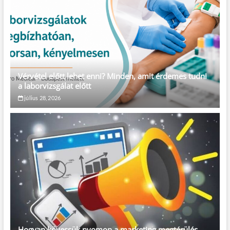
Vérvétel előtt lehet enni? Minden, amit érdemes tudni
a laborvizsgálat előtt
július 28, 2026
Hogyan kövessük nyomon a marketing megtérülés