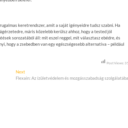
ugalmas keretrendszer, amit a saját igényeidre tudsz szabni. Ha
ságérzetedre, máris közelebb kerülsz ahhoz, hogy a tested jól
tések sorozatából áll: mit eszel reggel, mit választasz ebédre, és
nnyi, hogy a zsebedben van egy egészségesebb alternatíva – például
Post Views:
3
Next
N
Flexain: Az ízületvédelem és mozgásszabadság szolgálatáb
e
x
t
p
o
s
t
: