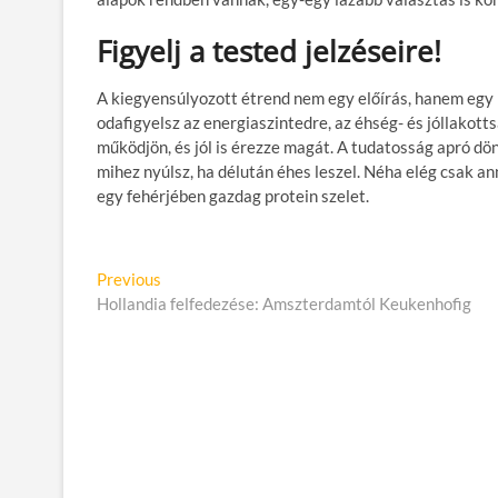
Figyelj a tested jelzéseire!
A kiegyensúlyozott étrend nem egy előírás, hanem egy r
odafigyelsz az energiaszintedre, az éhség- és jóllakott
működjön, és jól is érezze magát. A tudatosság apró dön
mihez nyúlsz, ha délután éhes leszel. Néha elég csak a
egy fehérjében gazdag protein szelet.
B
Previous
P
Hollandia felfedezése: Amszterdamtól Keukenhofig
r
e
e
j
v
i
e
o
g
u
s
y
p
z