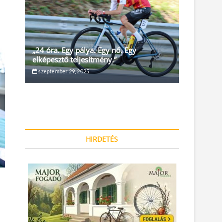
„24 óra. Egy pálya. Egy nő. Egy
elképesztő teljesítmény.”
szeptember 29, 2025
HIRDETÉS