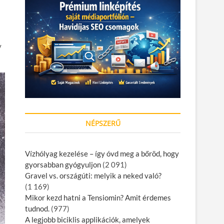
y
NÉPSZERŰ
Vízhólyag kezelése – így óvd meg a bőröd, hogy
gyorsabban gyógyuljon
(2 091)
Gravel vs. országúti: melyik a neked való?
(1 169)
Mikor kezd hatni a Tensiomin? Amit érdemes
tudnod.
(977)
A legjobb biciklis applikációk, amelyek