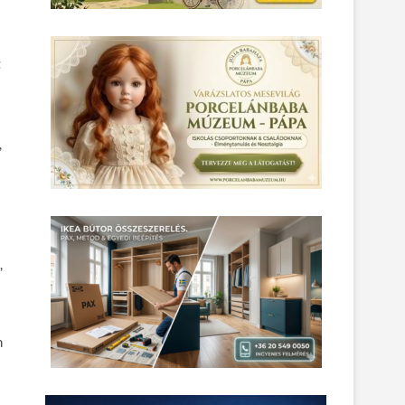
t
,
,
n