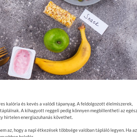
res kalória és kevés a valódi tápanyag. A feldolgozott élelmiszerek,
 táplálnak. A kihagyott reggeli pedig könnyen megbillentheti az egés
y hirtelen energiazuhanás követhet.
anem az, hogy a napi étkezések többsége valóban tápláló legyen. Ha az
nnyebben belefér.