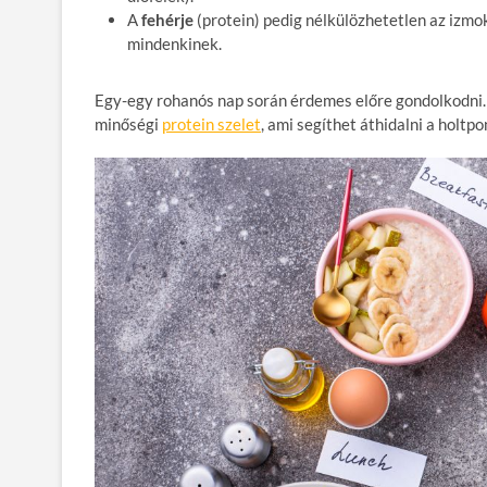
A
fehérje
(protein) pedig nélkülözhetetlen az izm
mindenkinek.
Egy-egy rohanós nap során érdemes előre gondolkodni. 
minőségi
protein szelet
, ami segíthet áthidalni a holtp