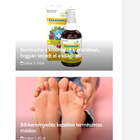
Kombucha a különböző kultúrákban,
hogyan terjedt el a világban?
július 3, 2026
Bőrkeményedés kezelése természetes
módon
május 5, 2026