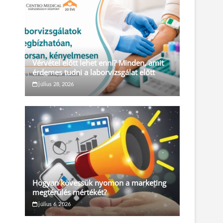
Vérvétel előtt lehet enni? Minden, amit
érdemes tudni a laborvizsgálat előtt
július 28, 2026
Hogyan kövessük nyomon a marketing
megtérülés mértékét?
július 6, 2026