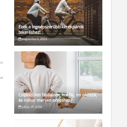
Ezek a legnépszerűbb kerékpárok
tekeréshez!
augusztus 4, 2026
54
an
Csípőízületi fájdalom: hol fáj, mi okozza,
és mikor menjen orvoshoz?
július 29, 2026