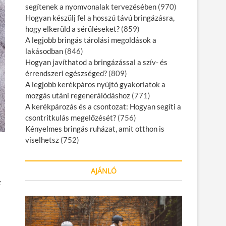
segítenek a nyomvonalak tervezésében
(970)
Hogyan készülj fel a hosszú távú bringázásra,
hogy elkerüld a sérüléseket?
(859)
A legjobb bringás tárolási megoldások a
lakásodban
(846)
Hogyan javíthatod a bringázással a szív- és
érrendszeri egészséged?
(809)
A legjobb kerékpáros nyújtó gyakorlatok a
mozgás utáni regenerálódáshoz
(771)
A kerékpározás és a csontozat: Hogyan segíti a
csontritkulás megelőzését?
(756)
Kényelmes bringás ruházat, amit otthon is
viselhetsz
(752)
AJÁNLÓ
z