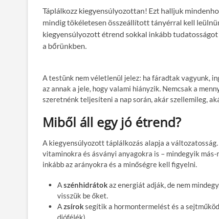
Táplálkozz kiegyensúlyozottan! Ezt halljuk mindenhon
mindig tökéletesen összeállított tányérral kell leüln
kiegyensúlyozott étrend sokkal inkább tudatosságot j
a bőrünkben.
A testünk nem véletlenül jelez: ha fáradtak vagyunk, 
az annak a jele, hogy valami hiányzik. Nemcsak a menny
szeretnénk teljesíteni a nap során, akár szellemileg, aká
Miből áll egy jó étrend?
A kiegyensúlyozott táplálkozás alapja a változatosság.
vitaminokra és ásványi anyagokra is – mindegyik más-má
inkább az arányokra és a minőségre kell figyelni.
A
szénhidrátok
az energiát adják, de nem mindegy
visszük be őket.
A
zsírok
segítik a hormontermelést és a sejtműködés
diófélék).