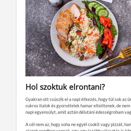
Hol szoktuk elrontani?
Gyakran ott csúszik el a napi étkezés, hogy túl sok az ü
cukros italok és gyorsételek hamar eltelítenek, de nem
napi egyensúlyt, amit aztán délutáni édességroham vag
A cél nem az, hogy soha ne egyél csokit vagy pizzát, h
alapok rendben vannak, egy-egy lazább választás is kö