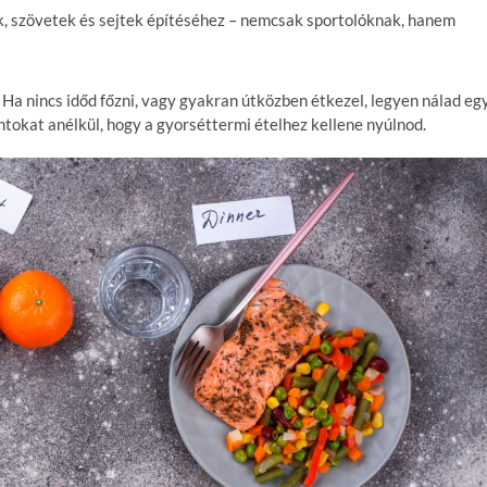
ok, szövetek és sejtek építéséhez – nemcsak sportolóknak, hanem
Ha nincs időd főzni, vagy gyakran útközben étkezel, legyen nálad eg
ontokat anélkül, hogy a gyorséttermi ételhez kellene nyúlnod.