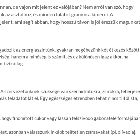
nan, de vajon mit jelent ez valójában? Nem arról van szó, hogy
ünk az asztalhoz, és minden falatot grammra kimérni. A
elent, ami segít abban, hogy hosszú távon is jól érezzük magunka
ingadozik az energiaszintünk, gyakran megéhezünk két étkezés között
iség, hanem a minőség is számít, és ez különösen igaz akkor, ha
r fizikailag.
 A szervezetünknek szüksége van szénhidrátokra, zsírokra, fehérjére
s feladatot lát el. Egy egészséges étrendben tehát nincs tiltólista,
, hogy finomított cukor vagy lassan felszívódó gabonaféle formájába
t, azonban válasszunk inkább telítetlen zsírsavakat (pl. olívaolaj,